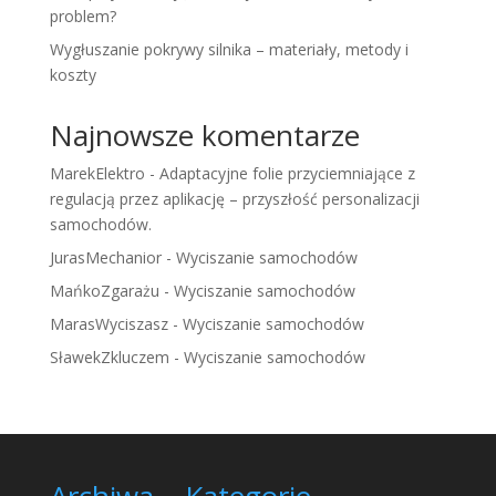
problem?
Wygłuszanie pokrywy silnika – materiały, metody i
koszty
Najnowsze komentarze
MarekElektro
-
Adaptacyjne folie przyciemniające z
regulacją przez aplikację – przyszłość personalizacji
samochodów.
JurasMechanior
-
Wyciszanie samochodów
MańkoZgarażu
-
Wyciszanie samochodów
MarasWyciszasz
-
Wyciszanie samochodów
SławekZkluczem
-
Wyciszanie samochodów
Archiwa
Kategorie