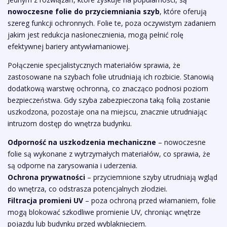
nowoczesne folie do przyciemniania szyb
, które oferują
szereg funkcji ochronnych. Folie te, poza oczywistym zadaniem
jakim jest redukcja nasłonecznienia, mogą pełnić rolę
efektywnej bariery antywłamaniowej.
Połączenie specjalistycznych materiałów sprawia, że
zastosowane na szybach folie utrudniają ich rozbicie. Stanowią
dodatkową warstwę ochronną, co znacząco podnosi poziom
bezpieczeństwa. Gdy szyba zabezpieczona taką folią zostanie
uszkodzona, pozostaje ona na miejscu, znacznie utrudniając
intruzom dostęp do wnętrza budynku.
Odporność na uszkodzenia mechaniczne
– nowoczesne
folie są wykonane z wytrzymałych materiałów, co sprawia, że
są odporne na zarysowania i uderzenia.
Ochrona prywatności
– przyciemnione szyby utrudniają wgląd
do wnętrza, co odstrasza potencjalnych złodziei.
Filtracja promieni UV
– poza ochroną przed włamaniem, folie
mogą blokować szkodliwe promienie UV, chroniąc wnętrze
pojazdu lub budynku przed wyblaknięciem.