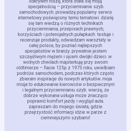
odkryłem niszę, która stała się moją
specjalnością – przyciemnianie szyb
samochodowych. prowadzę popularny serwis
internetowy poświęcony temu tematowi. dzielę
się tam wiedzą o różnych technikach
przyciemniania, przepisach prawnych,
korzyściach i potencjalnych pułapkach. testuje i
recenzuje produkty, odwiedzam warsztaty w
całej polsce, by poznać najlepszych
specjalistów w branży. prywatnie jestem
szczęśliwym mężem i ojcem dwójki dzieci. w
wolnych chwilach majsterkuję przy swoim
oldtimerze – fiacie 125p z 1975 roku. uwielbiam
podróże samochodem, podczas których często
zbieram inspiracje do nowych artykułów. moja
misja to edukowanie kierowców o bezpiecznym
i legalnym przyciemnianiu szyb. wierzę, że
dobrze wykonana usługa może znacząco
poprawić komfort jazdy i wygląd auta.
zapraszam do mojego świata, gdzie
przejrzystość informacji idzie w parze z
ciemniejszymi szybami!