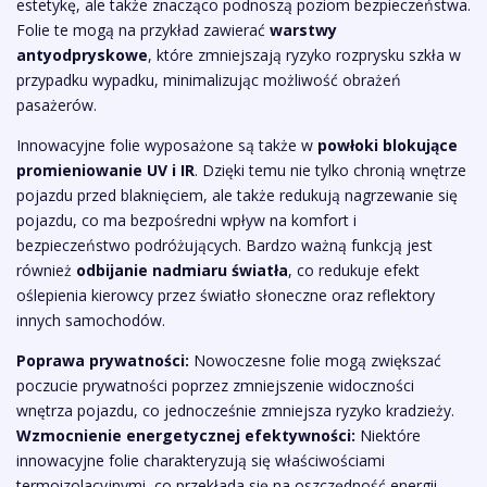
estetykę, ale także znacząco podnoszą poziom bezpieczeństwa.
Folie te mogą na przykład zawierać
warstwy
antyodpryskowe
, które zmniejszają ryzyko rozprysku szkła w
przypadku wypadku, minimalizując możliwość obrażeń
pasażerów.
Innowacyjne folie wyposażone są także w
powłoki blokujące
promieniowanie UV i IR
. Dzięki temu nie tylko chronią wnętrze
pojazdu przed blaknięciem, ale także redukują nagrzewanie się
pojazdu, co ma bezpośredni wpływ na komfort i
bezpieczeństwo podróżujących. Bardzo ważną funkcją jest
również
odbijanie nadmiaru światła
, co redukuje efekt
oślepienia kierowcy przez światło słoneczne oraz reflektory
innych samochodów.
Poprawa prywatności:
Nowoczesne folie mogą zwiększać
poczucie prywatności poprzez zmniejszenie widoczności
wnętrza pojazdu, co jednocześnie zmniejsza ryzyko kradzieży.
Wzmocnienie energetycznej efektywności:
Niektóre
innowacyjne folie charakteryzują się właściwościami
termoizolacyjnymi, co przekłada się na oszczędność energii