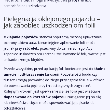
nieostrożne cięcia mogą zniweczyć całą pracę i narazić
samochód na uszkodzenia.
Pielęgnacja oklejonego pojazdu –
jak zapobiec uszkodzeniom folii
Oklejanie pojazdów
stanowi popularną metodę upiększania i
ochrony lakieru auta. Nieumiejętne aplikowanie folii może
jednak przynieść efekt przeciwny do zamierzonego. Aby
zapobiec uszkodzeniom i przedłużyć żywotność folii, ważne jest
unikanie szeregu błędów.
Przede wszystkim, przed aplikacją folii konieczne jest
dokładne
umycie i odtłuszczenie
karoserii. Pozostałości brudu czy
tłuszczu mogą prowadzić do złego przylegania folii, a w efekcie
do powstawania pęcherzy i nieestetycznych zagnieceń.
Kolejnym krokiem jest upewnienie się, że folia jest właściwie
dopasowana do kształtów pojazdu
. Naciąganie jej na siłę
lub niewłaściwe cięcie może spowodować jej pękanie lub
odkształcenie.