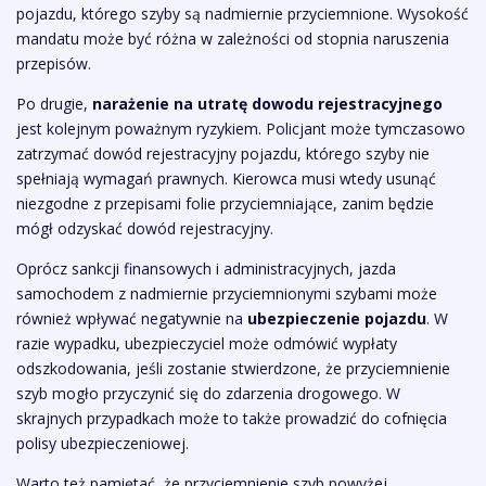
pojazdu, którego szyby są nadmiernie przyciemnione. Wysokość
mandatu może być różna w zależności od stopnia naruszenia
przepisów.
Po drugie,
narażenie na utratę dowodu rejestracyjnego
jest kolejnym poważnym ryzykiem. Policjant może tymczasowo
zatrzymać dowód rejestracyjny pojazdu, którego szyby nie
spełniają wymagań prawnych. Kierowca musi wtedy usunąć
niezgodne z przepisami folie przyciemniające, zanim będzie
mógł odzyskać dowód rejestracyjny.
Oprócz sankcji finansowych i administracyjnych, jazda
samochodem z nadmiernie przyciemnionymi szybami może
również wpływać negatywnie na
ubezpieczenie pojazdu
. W
razie wypadku, ubezpieczyciel może odmówić wypłaty
odszkodowania, jeśli zostanie stwierdzone, że przyciemnienie
szyb mogło przyczynić się do zdarzenia drogowego. W
skrajnych przypadkach może to także prowadzić do cofnięcia
polisy ubezpieczeniowej.
Warto też pamiętać, że przyciemnienie szyb powyżej