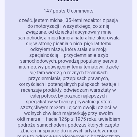
147 posts
0 comments
cześć, jestem michał, 35-letni redaktor z pasją
do motoryzacji i wszystkiego, co z nią
związane. od dziecka fascynowały mnie
samochody, a moja kariera naturalnie skierowała
się w stronę pisania o nich. pięć lat temu
odkryłem niszę, która stała się moją
specjalnością – przyciemnianie szyb
samochodowych. prowadzę popularny serwis
internetowy poświęcony temu tematowi. dzielę
się tam wiedzą o różnych technikach
przyciemniania, przepisach prawnych,
korzyściach i potencjalnych pułapkach. testuje i
recenzuje produkty, odwiedzam warsztaty w
całej polsce, by poznać najlepszych
specjalistów w branży. prywatnie jestem
szczęśliwym mężem i ojcem dwójki dzieci. w
wolnych chwilach majsterkuję przy swoim
oldtimerze – fiacie 125p z 1975 roku. uwielbiam
podróże samochodem, podczas których często
zbieram inspiracje do nowych artykułów. moja
misja to edukowanie kierowców o bezpiecznym