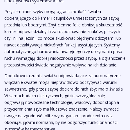
i efektywności systemów ADAS.
Przyciemniane szyby mogą ograniczać ilość światła
docierającego do kamer i czujników umieszczonych za szybą
przednią lub bocznymi. Zbyt ciemne folie obniżają skuteczność
kamer odpowiedzialnych za rozpoznawanie znaków, pieszych
czy linii na jezdni, co może skutkować błędnymi odczytami lub
nawet dezaktywacją niektórych funkcji asystujących. Systemy
automatycznego hamowania awaryjnego czy utrzymania pasa
ruchu wymagają dobrej widoczności przez szybę, a ograniczenie
przepustowości światła negatywnie wpływa na ich działanie.
Dodatkowo, czujniki światła odpowiadające za automatyczne
włączanie świateł mogą nieprawidłowo odczytywać warunki
zewnętrzne, gdy przez szybę dociera do nich zbyt mało światła.
W samochodach elektrycznych, gdzie szczególną rolę
odgrywają nowoczesne technologie, właściwy dobór stopnia
przyciemnienia szyb ma kluczowe znaczenie. Należy zwracać
uwagę na zgodność folii z wymaganiami producenta oraz
obowiązującymi normami, by nie pogorszyć funkcjonalności
systemów bezpieczeństwa.