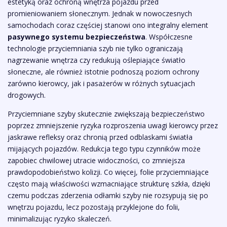
estetyką oraz ochroną wnętrza pojazdu przed
promieniowaniem słonecznym. Jednak w nowoczesnych
samochodach coraz częściej stanowi ono integralny element
pasywnego systemu bezpieczeństwa
. Współczesne
technologie przyciemniania szyb nie tylko ograniczają
nagrzewanie wnętrza czy redukują oślepiające światło
słoneczne, ale również istotnie podnoszą poziom ochrony
zarówno kierowcy, jak i pasażerów w różnych sytuacjach
drogowych.
Przyciemniane szyby skutecznie zwiększają bezpieczeństwo
poprzez zmniejszenie ryzyka rozproszenia uwagi kierowcy przez
jaskrawe refleksy oraz chronią przed odblaskami światła
mijających pojazdów. Redukcja tego typu czynników może
zapobiec chwilowej utracie widoczności, co zmniejsza
prawdopodobieństwo kolizji. Co więcej, folie przyciemniające
często mają właściwości wzmacniające strukturę szkła, dzięki
czemu podczas zderzenia odłamki szyby nie rozsypują się po
wnętrzu pojazdu, lecz pozostają przyklejone do folii,
minimalizując ryzyko skaleczeń.