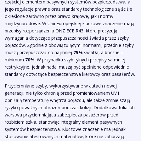
częściej elementem pasywnych systemów bezpieczeństwa, a
jego regulacje prawne oraz standardy technologiczne są ściśle
określone zarówno przez prawo krajowe, jak i normy
międzynarodowe. W Unii Europejskiej kluczowe znaczenie mają
przepisy rozporządzenia ONZ ECE R43, które precyzują
wymagania dotyczące przepuszczalności światła przez szyby
pojazdów. Zgodnie z obowiązującymi normami, przednie szyby
muszą przepuszczać co najmniej
75%
światła, a boczne –
minimum
70%
. W przypadku szyb tylnych przepisy są mniej
restrykcyjne, jednak nadal muszą być spełnione odpowiednie
standardy dotyczące bezpieczeństwa kierowcy oraz pasażerów.
Przyciemniane szyby, wykorzystywane w autach nowej
generacji, nie tylko chronią przed promieniowaniem UV i
obniżają temperaturę wnętrza pojazdu, ale także zmniejszają
ryzyko poważnych obrażeń podczas kolizji. Dodatkowa folia lub
warstwa przyciemniająca zabezpiecza pasażerów przed
rozbiciem szkła, stanowiąc integralny element pasywnych
systemów bezpieczeństwa. Kluczowe znaczenie ma jednak
stosowanie atestowanych materiałów, które nie zaburzają