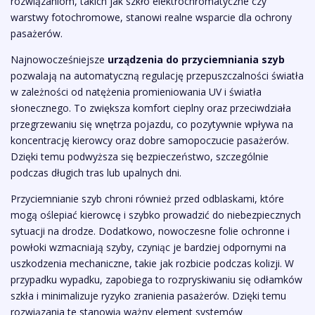
rozwiązaniom, takich jak szkło elektrochromatyczne czy
warstwy fotochromowe, stanowi realne wsparcie dla ochrony
pasażerów.
Najnowocześniejsze
urządzenia do przyciemniania szyb
pozwalają na automatyczną regulację przepuszczalności światła
w zależności od natężenia promieniowania UV i światła
słonecznego. To zwiększa komfort cieplny oraz przeciwdziała
przegrzewaniu się wnętrza pojazdu, co pozytywnie wpływa na
koncentrację kierowcy oraz dobre samopoczucie pasażerów.
Dzięki temu podwyższa się bezpieczeństwo, szczególnie
podczas długich tras lub upalnych dni.
Przyciemnianie szyb chroni również przed odblaskami, które
mogą oślepiać kierowcę i szybko prowadzić do niebezpiecznych
sytuacji na drodze. Dodatkowo, nowoczesne folie ochronne i
powłoki wzmacniają szyby, czyniąc je bardziej odpornymi na
uszkodzenia mechaniczne, takie jak rozbicie podczas kolizji. W
przypadku wypadku, zapobiega to rozpryskiwaniu się odłamków
szkła i minimalizuje ryzyko zranienia pasażerów. Dzięki temu
rozwiązania te stanowią ważny element systemów