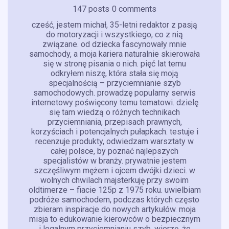
147 posts
0 comments
cześć, jestem michał, 35-letni redaktor z pasją
do motoryzacji i wszystkiego, co z nią
związane. od dziecka fascynowały mnie
samochody, a moja kariera naturalnie skierowała
się w stronę pisania o nich. pięć lat temu
odkryłem niszę, która stała się moją
specjalnością – przyciemnianie szyb
samochodowych. prowadzę popularny serwis
internetowy poświęcony temu tematowi. dzielę
się tam wiedzą o różnych technikach
przyciemniania, przepisach prawnych,
korzyściach i potencjalnych pułapkach. testuje i
recenzuje produkty, odwiedzam warsztaty w
całej polsce, by poznać najlepszych
specjalistów w branży. prywatnie jestem
szczęśliwym mężem i ojcem dwójki dzieci. w
wolnych chwilach majsterkuję przy swoim
oldtimerze – fiacie 125p z 1975 roku. uwielbiam
podróże samochodem, podczas których często
zbieram inspiracje do nowych artykułów. moja
misja to edukowanie kierowców o bezpiecznym
i legalnym przyciemnianiu szyb. wierzę, że