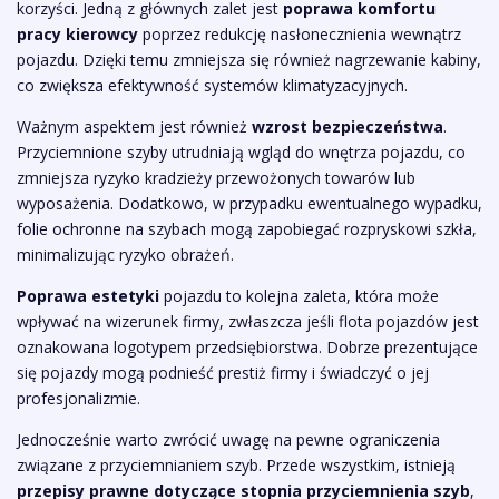
korzyści. Jedną z głównych zalet jest
poprawa komfortu
pracy kierowcy
poprzez redukcję nasłonecznienia wewnątrz
pojazdu. Dzięki temu zmniejsza się również nagrzewanie kabiny,
co zwiększa efektywność systemów klimatyzacyjnych.
Ważnym aspektem jest również
wzrost bezpieczeństwa
.
Przyciemnione szyby utrudniają wgląd do wnętrza pojazdu, co
zmniejsza ryzyko kradzieży przewożonych towarów lub
wyposażenia. Dodatkowo, w przypadku ewentualnego wypadku,
folie ochronne na szybach mogą zapobiegać rozpryskowi szkła,
minimalizując ryzyko obrażeń.
Poprawa estetyki
pojazdu to kolejna zaleta, która może
wpływać na wizerunek firmy, zwłaszcza jeśli flota pojazdów jest
oznakowana logotypem przedsiębiorstwa. Dobrze prezentujące
się pojazdy mogą podnieść prestiż firmy i świadczyć o jej
profesjonalizmie.
Jednocześnie warto zwrócić uwagę na pewne ograniczenia
związane z przyciemnianiem szyb. Przede wszystkim, istnieją
przepisy prawne dotyczące stopnia przyciemnienia szyb
,