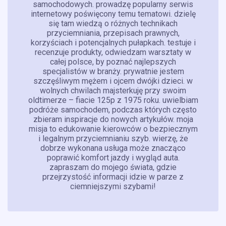
samochodowych. prowadzę popularny serwis
internetowy poświęcony temu tematowi. dzielę
się tam wiedzą o różnych technikach
przyciemniania, przepisach prawnych,
korzyściach i potencjalnych pułapkach. testuje i
recenzuje produkty, odwiedzam warsztaty w
całej polsce, by poznać najlepszych
specjalistów w branży. prywatnie jestem
szczęśliwym mężem i ojcem dwójki dzieci. w
wolnych chwilach majsterkuję przy swoim
oldtimerze – fiacie 125p z 1975 roku. uwielbiam
podróże samochodem, podczas których często
zbieram inspiracje do nowych artykułów. moja
misja to edukowanie kierowców o bezpiecznym
i legalnym przyciemnianiu szyb. wierzę, że
dobrze wykonana usługa może znacząco
poprawić komfort jazdy i wygląd auta.
zapraszam do mojego świata, gdzie
przejrzystość informacji idzie w parze z
ciemniejszymi szybami!