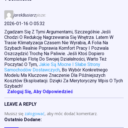
JarekBusiarz
pisze:
2026-01-16 O 05:32
Zgadzam Się Z Tymi Argumentami, Szczególnie Jeśli
Chodzi O Redukcję Nagrzewania Się Wnętrza. Latem W
Trasie Klimatyzacja Czasem Nie Wyrabia, A Folia Na
Szybach Realnie Poprawia Komfort Pracy I Pozwala
Oszczędzić Trochę Na Paliwie. Jeśli Ktoś Dopiero
Kompletuje Flotę Do Swojej Działalności, Warto Też
Poczytać O Tym,
Jakie Są Mocne I Słabe Strony
Samochodów Dostawczych
, Bo Wybór Konkretnego
Modelu Ma Kluczowe Znaczenie Dla Późniejszych
Kosztów Eksploatacji. Dzięki Za Merytoryczny Wpis O Tych
Szybach!
Zaloguj Się, Aby Odpowiedzieć
LEAVE A REPLY
Musisz się
zalogować
, aby móc dodać komentarz.
Ostatnio Dodane: