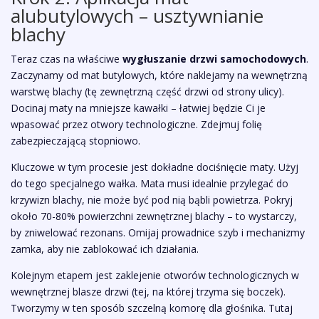
alubutylowych – usztywnianie
blachy
Teraz czas na właściwe
wygłuszanie drzwi samochodowych
.
Zaczynamy od mat butylowych, które naklejamy na wewnętrzną
warstwę blachy (tę zewnętrzną część drzwi od strony ulicy).
Docinaj maty na mniejsze kawałki – łatwiej będzie Ci je
wpasować przez otwory technologiczne. Zdejmuj folię
zabezpieczającą stopniowo.
Kluczowe w tym procesie jest dokładne dociśnięcie maty. Użyj
do tego specjalnego wałka. Mata musi idealnie przylegać do
krzywizn blachy, nie może być pod nią bąbli powietrza. Pokryj
około 70-80% powierzchni zewnętrznej blachy – to wystarczy,
by zniwelować rezonans. Omijaj prowadnice szyb i mechanizmy
zamka, aby nie zablokować ich działania.
Kolejnym etapem jest zaklejenie otworów technologicznych w
wewnętrznej blasze drzwi (tej, na której trzyma się boczek).
Tworzymy w ten sposób szczelną komorę dla głośnika. Tutaj