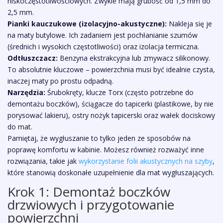
niskoczęstotliwościowych. Zwykle mają grubość od 1,5 mm do
2,5 mm.
Pianki kauczukowe (izolacyjno-akustyczne):
Nakleja się je
na maty butylowe. Ich zadaniem jest pochłanianie szumów
(średnich i wysokich częstotliwości) oraz izolacja termiczna.
Odtłuszczacz:
Benzyna ekstrakcyjna lub zmywacz silikonowy.
To absolutnie kluczowe – powierzchnia musi być idealnie czysta,
inaczej maty po prostu odpadną.
Narzędzia:
Śrubokręty, klucze Torx (często potrzebne do
demontażu boczków), ściągacze do tapicerki (plastikowe, by nie
porysować lakieru), ostry nożyk tapicerski oraz wałek dociskowy
do mat.
Pamiętaj, że wygłuszanie to tylko jeden ze sposobów na
poprawę komfortu w kabinie. Możesz również rozważyć inne
rozwiązania, takie jak
wykorzystanie folii akustycznych na szyby
,
które stanowią doskonałe uzupełnienie dla mat wygłuszających.
Krok 1: Demontaż boczków
drzwiowych i przygotowanie
powierzchni