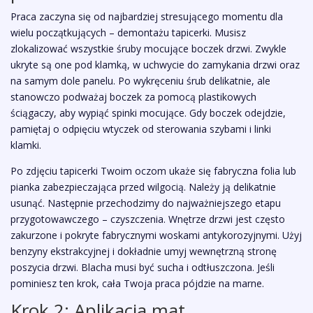
Praca zaczyna się od najbardziej stresującego momentu dla
wielu początkujących – demontażu tapicerki. Musisz
zlokalizować wszystkie śruby mocujące boczek drzwi. Zwykle
ukryte są one pod klamką, w uchwycie do zamykania drzwi oraz
na samym dole panelu. Po wykręceniu śrub delikatnie, ale
stanowczo podważaj boczek za pomocą plastikowych
ściągaczy, aby wypiąć spinki mocujące. Gdy boczek odejdzie,
pamiętaj o odpięciu wtyczek od sterowania szybami i linki
klamki.
Po zdjęciu tapicerki Twoim oczom ukaże się fabryczna folia lub
pianka zabezpieczająca przed wilgocią. Należy ją delikatnie
usunąć. Następnie przechodzimy do najważniejszego etapu
przygotowawczego – czyszczenia. Wnętrze drzwi jest często
zakurzone i pokryte fabrycznymi woskami antykorozyjnymi. Użyj
benzyny ekstrakcyjnej i dokładnie umyj wewnętrzną stronę
poszycia drzwi. Blacha musi być sucha i odtłuszczona. Jeśli
pominiesz ten krok, cała Twoja praca pójdzie na marne.
Krok 2: Aplikacja mat