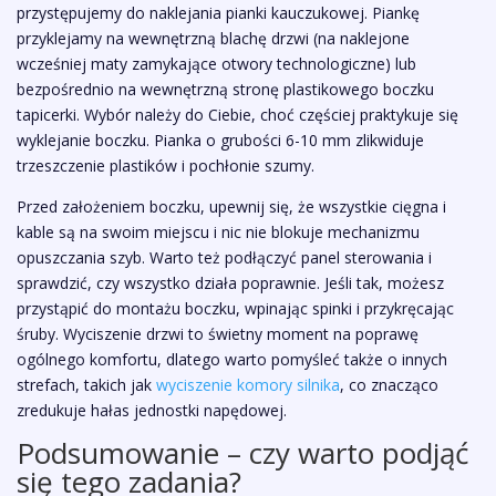
przystępujemy do naklejania pianki kauczukowej. Piankę
przyklejamy na wewnętrzną blachę drzwi (na naklejone
wcześniej maty zamykające otwory technologiczne) lub
bezpośrednio na wewnętrzną stronę plastikowego boczku
tapicerki. Wybór należy do Ciebie, choć częściej praktykuje się
wyklejanie boczku. Pianka o grubości 6-10 mm zlikwiduje
trzeszczenie plastików i pochłonie szumy.
Przed założeniem boczku, upewnij się, że wszystkie cięgna i
kable są na swoim miejscu i nic nie blokuje mechanizmu
opuszczania szyb. Warto też podłączyć panel sterowania i
sprawdzić, czy wszystko działa poprawnie. Jeśli tak, możesz
przystąpić do montażu boczku, wpinając spinki i przykręcając
śruby. Wyciszenie drzwi to świetny moment na poprawę
ogólnego komfortu, dlatego warto pomyśleć także o innych
strefach, takich jak
wyciszenie komory silnika
, co znacząco
zredukuje hałas jednostki napędowej.
Podsumowanie – czy warto podjąć
się tego zadania?